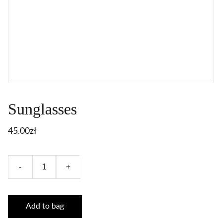
Sunglasses
45.00zł
-
+
Add to bag