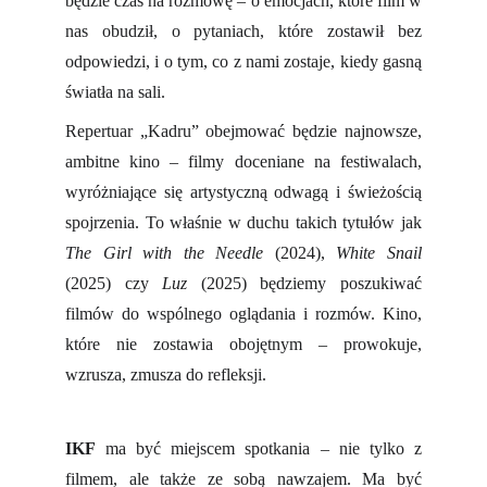
będzie czas na rozmowę – o emocjach, które film w
nas obudził, o pytaniach, które zostawił bez
odpowiedzi, i o tym, co z nami zostaje, kiedy gasną
światła na sali.
Repertuar „Kadru” obejmować będzie najnowsze,
ambitne kino – filmy doceniane na festiwalach,
wyróżniające się artystyczną odwagą i świeżością
spojrzenia. To właśnie w duchu takich tytułów jak
The Girl with the Needle
(2024),
White Snail
(2025) czy
Luz
(2025) będziemy poszukiwać
filmów do wspólnego oglądania i rozmów. Kino,
które nie zostawia obojętnym – prowokuje,
wzrusza, zmusza do refleksji.
IKF
ma być miejscem spotkania – nie tylko z
filmem, ale także ze sobą nawzajem. Ma być