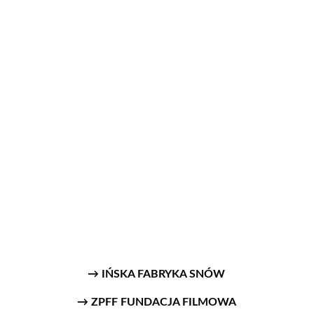
KRS: 0000270261
Cel szczegółowy/tytuł przelewu:
IŃSKA FABRYKA SNÓW 33034
NUMER KONTA:
 35 2030 0045 1110 0000 
0382 5640
Dziękujemy :)
→ IŃSKA FABRYKA SNÓW
→ ZPFF FUNDACJA FILMOWA