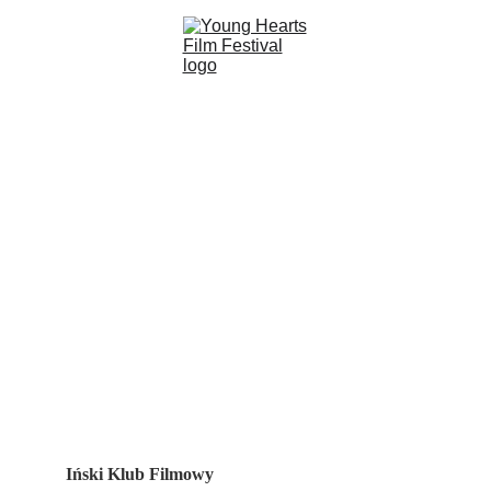
KLUB 
FILMOWY
tworzymy kulturę kina - od 
warsztatów po festiwal
Iński Klub Filmowy