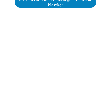
ARCHIWUM klubu filmowego "Niedziela z
klasyką"
DOTACJĘ NA CELE STATUTOWE 
MOŻNA PRZEKAZAĆ BEZPOŚREDNIO NA:
IŃSKA FABRYKA SNÓW
NUMER KONTA: 
87 9375 1041 5507 4544 2000 
0010
PRZEKAŻ 1,5%
NA EDUKACJĘ I DZIAŁANIA SPOŁECZNE: