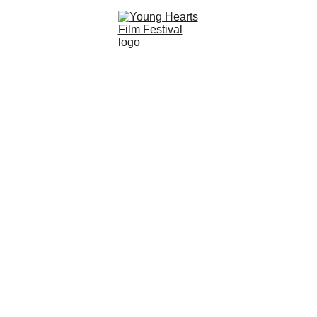
WARSZTATY 
FILMOWE
tworzymy kulturę kina - od warsztatów po 
festiwal