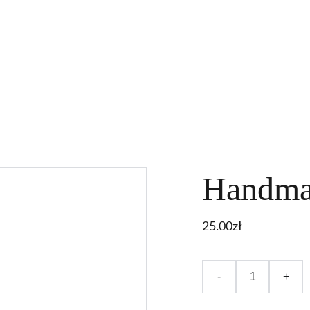
G HEARTS 2026
WARSZTATY FILMOWE ONLINE
Handma
25.00zł
-
+