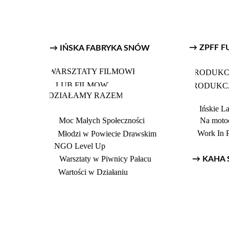
→ ZPFF 
→ IŃSKA FABRYKA SNÓW
WARSZTATY FILMOWE
PRODUKC
KLUB FILMOWY
PRODUKCJ
DZIAŁAMY RAZEM
Ińskie L
Moc Małych Społeczności
Na motoc
Work In P
Młodzi w Powiecie Drawskim
NGO Level Up
Warsztaty w Piwnicy Pałacu
→ KAHA S
Wartości w Działaniu