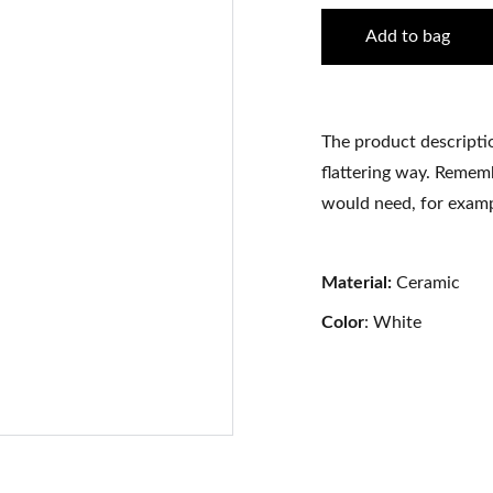
Add to bag
The product descriptio
flattering way. Rememb
would need, for exampl
Material:
Ceramic
Color
: White